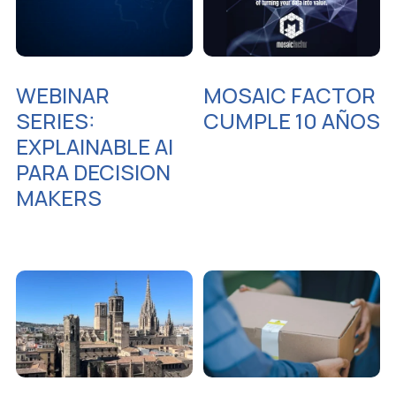
WEBINAR
MOSAIC FACTOR
SERIES:
CUMPLE 10 AÑOS
EXPLAINABLE AI
PARA DECISION
MAKERS