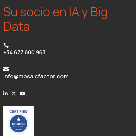
Su socio en IA y Big
Data

+34 677 600 963

info@mosaicfactor.com