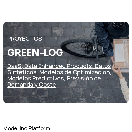
PROYECTOS
GREEN-LOG
DaaS
,
Data Enhanced Products
,
Datos
Sintéticos
,
Modelos de Optimización
,
Modelos Predictivos
,
Previsión de
Demanda y Coste
Modelling Platform