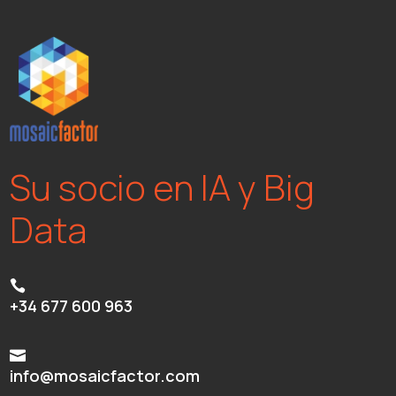
Su socio en IA y Big
Data

+34 677 600 963

info@mosaicfactor.com