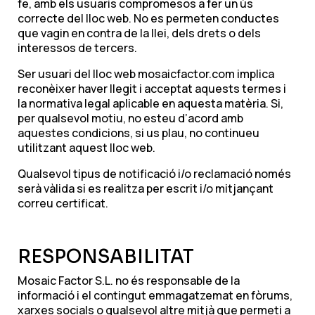
fe, amb els usuaris compromesos a fer un ús
correcte del lloc web. No es permeten conductes
que vagin en contra de la llei, dels drets o dels
interessos de tercers.
Ser usuari del lloc web mosaicfactor.com implica
reconèixer haver llegit i acceptat aquests termes i
la normativa legal aplicable en aquesta matèria. Si,
per qualsevol motiu, no esteu d’acord amb
aquestes condicions, si us plau, no continueu
utilitzant aquest lloc web.
Qualsevol tipus de notificació i/o reclamació només
serà vàlida si es realitza per escrit i/o mitjançant
correu certificat.
RESPONSABILITAT
Mosaic Factor S.L. no és responsable de la
informació i el contingut emmagatzemat en fòrums,
xarxes socials o qualsevol altre mitjà que permeti a