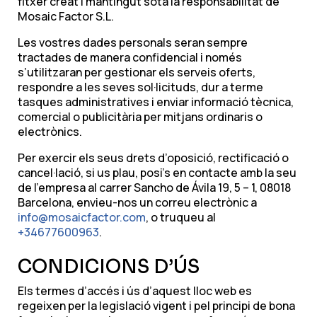
fitxer creat i mantingut sota la responsabilitat de
Mosaic Factor S.L.
Les vostres dades personals seran sempre
tractades de manera confidencial i només
s’utilitzaran per gestionar els serveis oferts,
respondre a les seves sol·licituds, dur a terme
tasques administratives i enviar informació tècnica,
comercial o publicitària per mitjans ordinaris o
electrònics.
Per exercir els seus drets d’oposició, rectificació o
cancel·lació, si us plau, posi’s en contacte amb la seu
de l’empresa al carrer Sancho de Ávila 19, 5 – 1, 08018
Barcelona, envieu-nos un correu electrònic a
info@mosaicfactor.com
, o truqueu al
+34677600963
.
CONDICIONS D’ÚS
Els termes d’accés i ús d’aquest lloc web es
regeixen per la legislació vigent i pel principi de bona