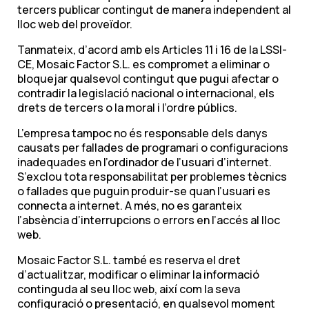
tercers publicar contingut de manera independent al
lloc web del proveïdor.
Tanmateix, d’acord amb els Articles 11 i 16 de la LSSI-
CE, Mosaic Factor S.L. es compromet a eliminar o
bloquejar qualsevol contingut que pugui afectar o
contradir la legislació nacional o internacional, els
drets de tercers o la moral i l’ordre públics.
L’empresa tampoc no és responsable dels danys
causats per fallades de programari o configuracions
inadequades en l’ordinador de l’usuari d’internet.
S’exclou tota responsabilitat per problemes tècnics
o fallades que puguin produir-se quan l’usuari es
connecta a internet. A més, no es garanteix
l’absència d’interrupcions o errors en l’accés al lloc
web.
Mosaic Factor S.L. també es reserva el dret
d’actualitzar, modificar o eliminar la informació
continguda al seu lloc web, així com la seva
configuració o presentació, en qualsevol moment