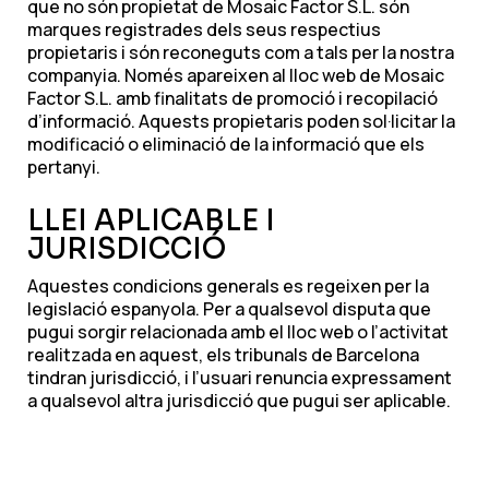
que no són propietat de Mosaic Factor S.L. són
marques registrades dels seus respectius
propietaris i són reconeguts com a tals per la nostra
companyia. Només apareixen al lloc web de Mosaic
Factor S.L. amb finalitats de promoció i recopilació
d’informació. Aquests propietaris poden sol·licitar la
modificació o eliminació de la informació que els
pertanyi.
LLEI APLICABLE I
JURISDICCIÓ
Aquestes condicions generals es regeixen per la
legislació espanyola. Per a qualsevol disputa que
pugui sorgir relacionada amb el lloc web o l’activitat
realitzada en aquest, els tribunals de Barcelona
tindran jurisdicció, i l’usuari renuncia expressament
a qualsevol altra jurisdicció que pugui ser aplicable.