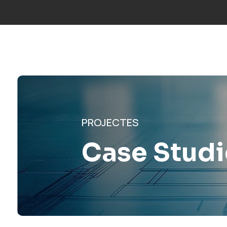
Truca’ns:
+34 677 600 963
|
info@mosaicfactor.com
SOLUCIO
PROJECTES
Case Studi