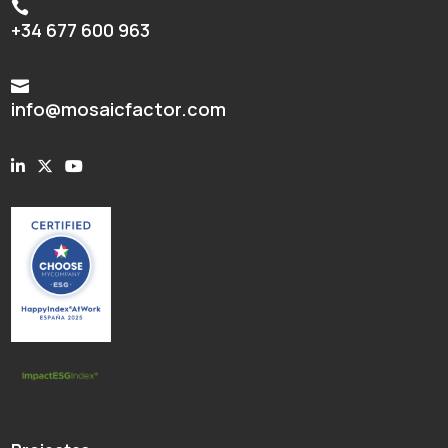

+34 677 600 963

info@mosaicfactor.com