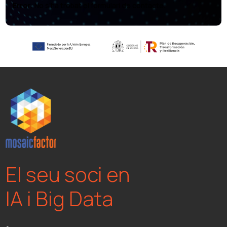
Error:
No s'ha trobat el formulari de contacte.
El seu soci en
IA i Big Data