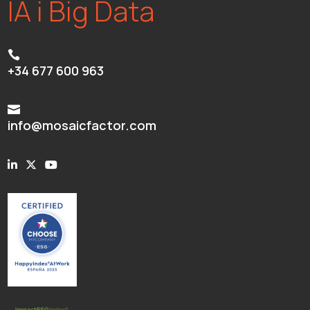
IA i Big Data

+34 677 600 963

info@mosaicfactor.com