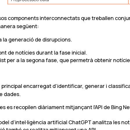
sos components interconnectats que treballen conjun
 manera següent:
 a la generació de disrupcions.
nt de notícies durant la fase inicial.
st per a la segona fase, que permetrà obtenir notícies 
 principal encarregat d’identificar, generar i classific
de dades.
es es recopilen diàriament mitjançant l’API de Bing Ne
del d’intel·ligència artificial ChatGPT analitza les not
ió també es realitza mitjançant una API.