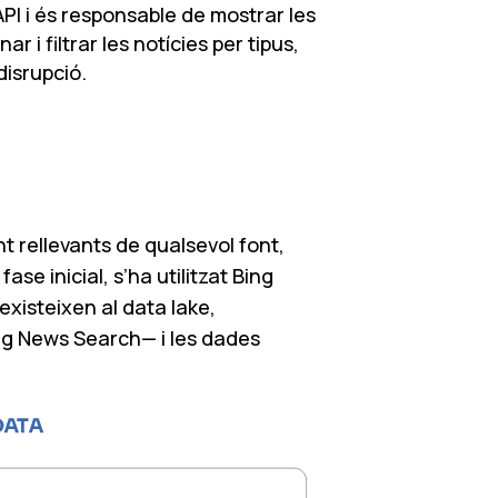
PI i és responsable de mostrar les
 i filtrar les notícies per tipus,
disrupció.
nt rellevants de qualsevol font,
se inicial, s’ha utilitzat Bing
xisteixen al data lake,
ing News Search— i les dades