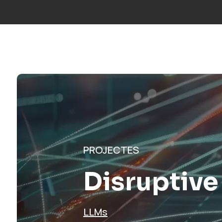
Truca’ns:
+34 677 600 963
|
info@mosaicfactor.com
SOLUCIO
PROJECTES
Disruptive
LLMs