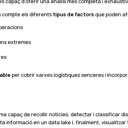
es capaç d’oferir una anàlisi més completa i exhaustiv
n compte els diferents
tipus de factors
que poden afec
operacions
ons extremes
res
able
per cobrir xarxes logístiques senceres i incorpor
ma capaç de recollir notícies, detectar i classificar d
a informació en un data lake i, finalment, visualitzar 