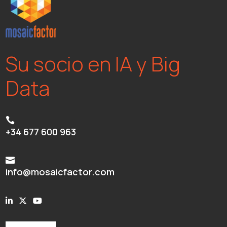
Su socio en IA y Big
Data

+34 677 600 963

info@mosaicfactor.com