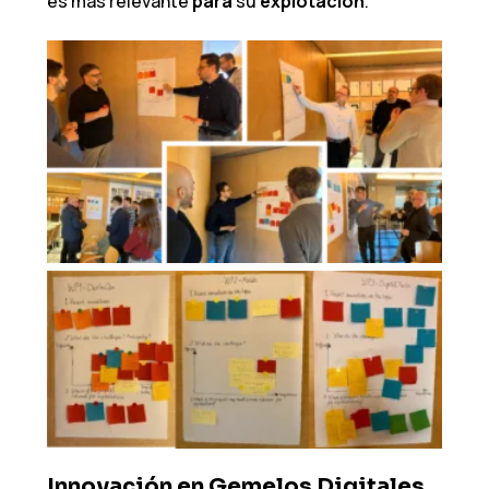
es más relevante
para
su
explotación
.
Innovación en Gemelos Digitales