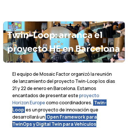
Twin-Loop: arranca el
proyecto HE en Barcelona
El equipo de Mosaic Factor organizó la reunión
de lanzamiento del proyecto Twin-Loop los días
21 y 22 de enero en Barcelona. Estamos
encantados de presentar este
proyecto
Horizon Europe
como coordinadores.
Twin-
Loop
es un proyecto de innovación que
desarrollará un
Open Framework para
TwinOps y Digital Twin para Vehículos