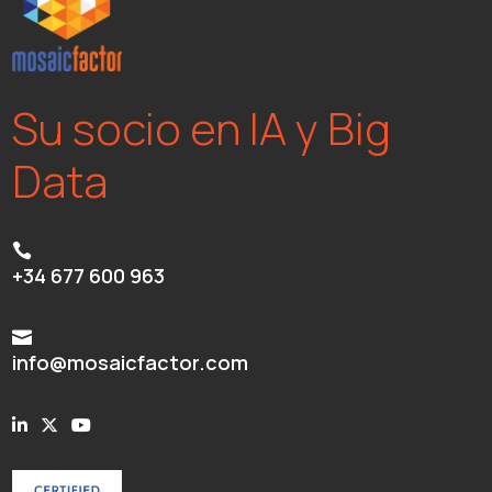
Su socio en IA y Big
Data

+34 677 600 963

info@mosaicfactor.com