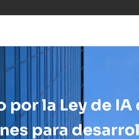
NES
INDUSTRIAS
PROYECTOS
RESEARCH
NOT
por la Ley de IA d
nes para desarro