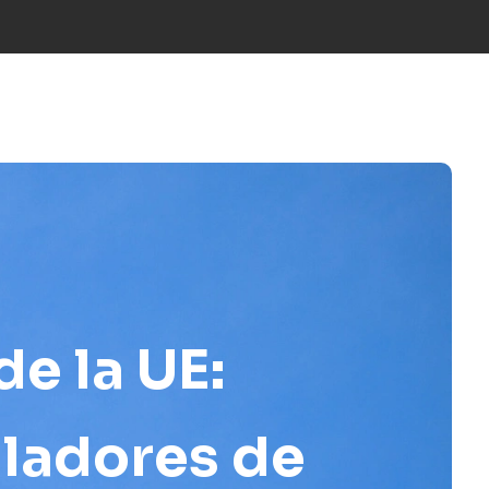
ICIAS
NOSOTROS
EQUIPO
CONTACTO
ES
e la UE:
lladores de