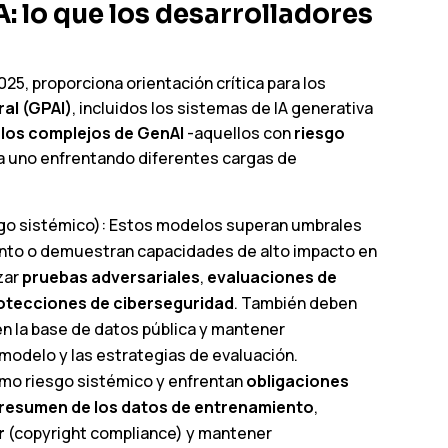
A: lo que los desarrolladores
025, proporciona orientación crítica para los
ral (GPAI)
, incluidos los sistemas de IA generativa
os complejos de GenAI
-aquellos con
riesgo
a uno enfrentando diferentes cargas de
go sistémico): Estos modelos superan umbrales
nto o demuestran capacidades de alto impacto en
zar
pruebas adversariales
,
evaluaciones de
otecciones de ciberseguridad
. También deben
 en la base de datos pública y mantener
modelo y las estrategias de evaluación.
como riesgo sistémico y enfrentan
obligaciones
resumen de los datos de entrenamiento
,
r
(copyright compliance) y mantener