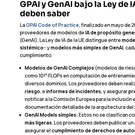
GPAI y GenAI bajo la Ley de I
deben saber
La
GPAI Code of Practice
, finalizado en mayo de 2
proveedores de modelos de
IA de propósito gene
(GenAI). La Ley de IA de la UE distingue entre
model
sistémico
– y
modelos más simples de GenAI
, cad
cumplimiento.
Modelos de GenAI Complejos
(modelos de ries
como 10²⁵ FLOPs en computación de entrenamie
diversos dominios. Los proveedores deben reali
riesgo
, e
informes de incidentes
, y asegurar
pr
notificar a la Comisión Europea para la inclusión
documentación detallada de la arquitectura del 
GenAI Models simples
: Estos no se clasifican 
más ligeras
. Los proveedores deben publicar un
asegurar el
cumplimiento de derechos de auto