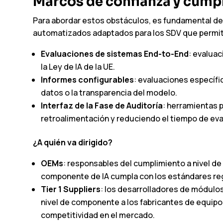
Marcos de confianza y cumpl
Para abordar estos obstáculos, es fundamental de
automatizados adaptados para los SDV que permi
Evaluaciones de sistemas End-to-End
: evaluac
la Ley de IA de la UE.
Informes configurables
: evaluaciones específi
datos o la transparencia del modelo.
Interfaz de la Fase de Auditoría
: herramientas 
retroalimentación y reduciendo el tiempo de eva
¿A quién va dirigido?
OEMs
: responsables del cumplimiento a nivel d
componente de IA cumpla con los estándares reg
Tier 1 Suppliers
: los desarrolladores de módulo
nivel de componente a los fabricantes de equipos
competitividad en el mercado.