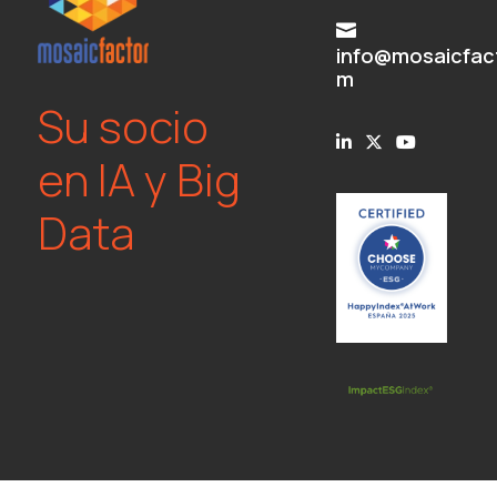

info@mosaicfac
m
Su socio
en IA y Big
Data