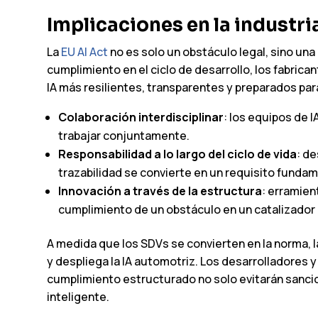
Implicaciones en la industri
La
EU AI Act
no es solo un obstáculo legal, sino una 
cumplimiento en el ciclo de desarrollo, los fabri
IA más resilientes, transparentes y preparados para
Colaboración interdisciplinar
: los equipos de 
trabajar conjuntamente.
Responsabilidad a lo largo del ciclo de vida
: d
trazabilidad se convierte en un requisito fundam
Innovación a través de la estructura
: erramie
cumplimiento de un obstáculo en un catalizador 
A medida que los SDVs se convierten en la norma, 
y despliega la IA automotriz. Los desarrolladores 
cumplimiento estructurado no solo evitarán sancion
inteligente.