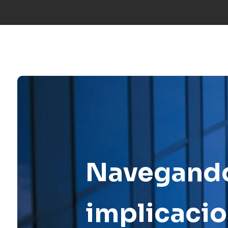
Llámanos:
+34 677 600 963
|
info@mosaicfactor.com
SOLUCIO
Navegando 
implicacio