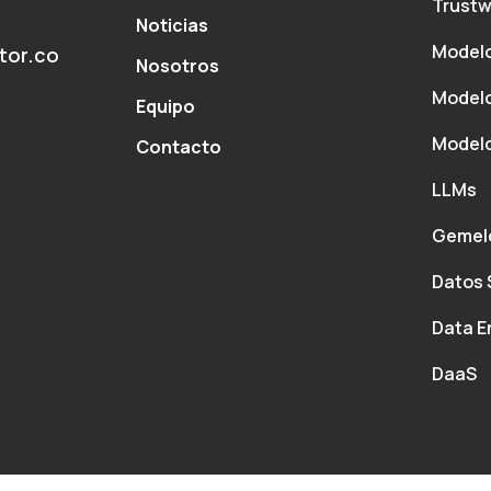
Trustw
Noticias
Modelo
tor.co
Nosotros
Modelo
Equipo
Modelo
Contacto
LLMs
Gemelo
Datos 
Data E
DaaS