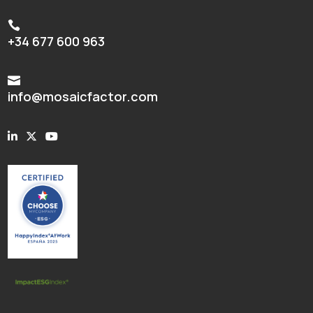

+34 677 600 963

info@mosaicfactor.com