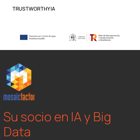
TRUSTWORTHY IA
Su socio en IA y Big
Data