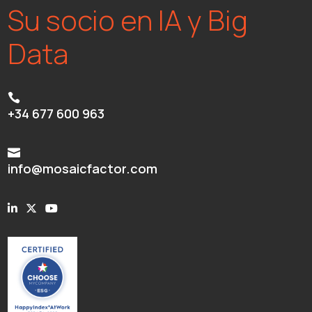
Su socio en IA y Big
Data

+34 677 600 963

info@mosaicfactor.com