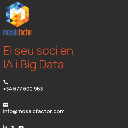
El seu soci en
IA i Big Data

+34 677 600 963

info@mosaicfactor.com