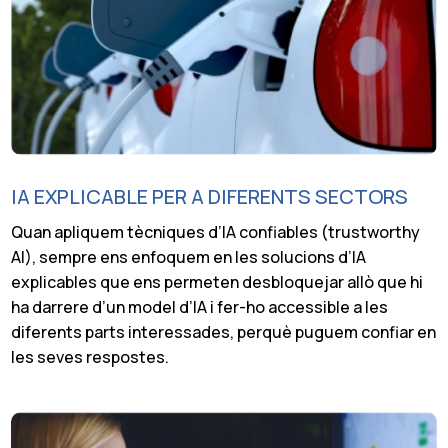
IA EXPLICABLE PER A DIFERENTS SECTORS
Quan apliquem tècniques d’IA confiables (trustworthy
AI), sempre ens enfoquem en les solucions d’IA
explicables que ens permeten desbloquejar allò que hi
ha darrere d’un model d’IA i fer-ho accessible a les
diferents parts interessades, perquè puguem confiar en
les seves respostes.