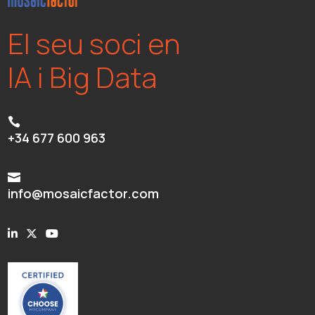
El seu soci en
IA i Big Data

+34 677 600 963

info@mosaicfactor.com