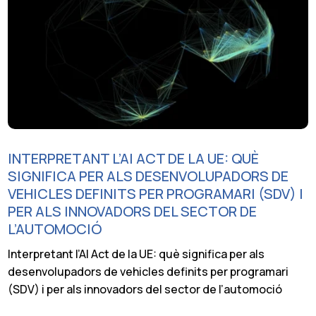
INTERPRETANT L’AI ACT DE LA UE: QUÈ
SIGNIFICA PER ALS DESENVOLUPADORS DE
VEHICLES DEFINITS PER PROGRAMARI (SDV) I
PER ALS INNOVADORS DEL SECTOR DE
L’AUTOMOCIÓ
Interpretant l’AI Act de la UE: què significa per als
desenvolupadors de vehicles definits per programari
(SDV) i per als innovadors del sector de l’automoció