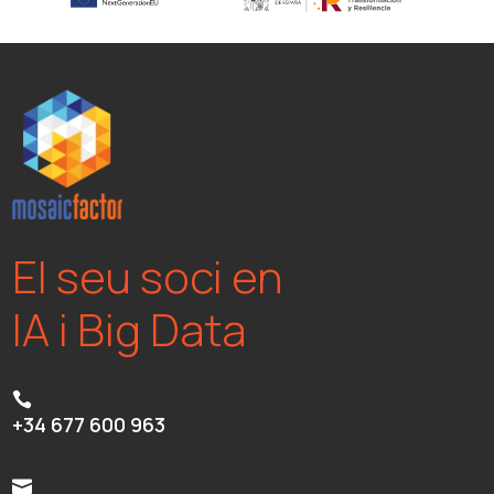
El seu soci en
IA i Big Data

+34 677 600 963
