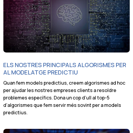
ELS NOSTRES PRINCIPALS ALGORISMES PER
AL MODELATGE PREDICTIU
Quan fem models predictius, creem algorismes ad hoc
per ajudar les nostres empreses clients a resoldre
problemes específics. Dona un cop d’ull al top-5
d’algorismes que fem servir més sovint per a models
predictius.