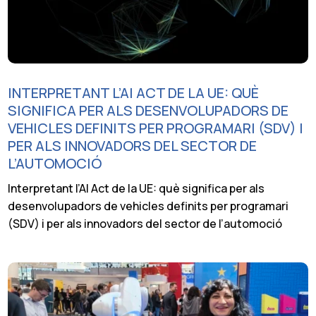
INTERPRETANT L’AI ACT DE LA UE: QUÈ
SIGNIFICA PER ALS DESENVOLUPADORS DE
VEHICLES DEFINITS PER PROGRAMARI (SDV) I
PER ALS INNOVADORS DEL SECTOR DE
L’AUTOMOCIÓ
Interpretant l’AI Act de la UE: què significa per als
desenvolupadors de vehicles definits per programari
(SDV) i per als innovadors del sector de l’automoció