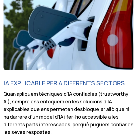
IA EXPLICABLE PER A DIFERENTS SECTORS
Quan apliquem tècniques d’IA confiables (trustworthy
AI), sempre ens enfoquem en les solucions d’IA
explicables que ens permeten desbloquejar allò que hi
ha darrere d’un model d’IA i fer-ho accessible a les
diferents parts interessades, perquè puguem confiar en
les seves respostes.