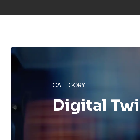
Truca’ns:
+34 677 600 963
|
info@mosaicfactor.com
SOLUCIO
CATEGORY
Digital Tw