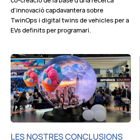
co-creació de la base d’una recerca
d’innovació capdavantera sobre
TwinOps i digital twins de vehicles per a
EVs definits per programari.
LES NOSTRES CONCLUSIONS