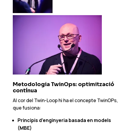
Metodologia TwinOps: optimització
contínua
Al cor del Twin-Loop hi ha el concepte TwinOPs,
que fusiona:
Principis
d’enginyeria
basad
a
en
models
(MBE)