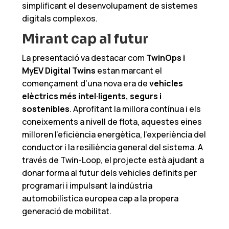
simplificant el desenvolupament de sistemes
digitals complexos.
Mirant cap al futur
La presentació va destacar com
TwinOps i
MyEV Digital Twins
estan marcant el
començament d’una nova era de
vehicles
elèctrics més intel·ligents, segurs i
sostenibles
. Aprofitant la millora contínua i els
coneixements a nivell de flota, aquestes eines
milloren l’eficiència energètica, l’experiència del
conductor i la resiliència general del sistema. A
través de Twin-Loop, el projecte està ajudant a
donar forma al futur dels vehicles definits per
programari i impulsant la indústria
automobilística europea cap a la propera
generació de mobilitat.