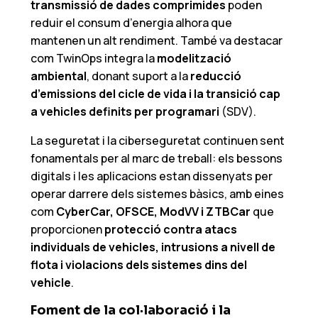
transmissió de dades comprimides
poden
reduir el consum d’energia alhora que
mantenen un alt rendiment. També va destacar
com TwinOps integra la
modelització
ambiental
, donant suport a la
reducció
d’emissions del cicle de vida i la transició cap
a vehicles definits per programari
(SDV).
La seguretat i la ciberseguretat continuen sent
fonamentals per al marc de treball: els bessons
digitals i les aplicacions estan dissenyats per
operar darrere dels sistemes bàsics, amb eines
com
CyberCar, OFSCE, ModVV i ZTBCar
que
proporcionen
protecció contra atacs
individuals de vehicles, intrusions a nivell de
flota i violacions dels sistemes dins del
vehicle
.
Foment de la
col·laboració
i
la