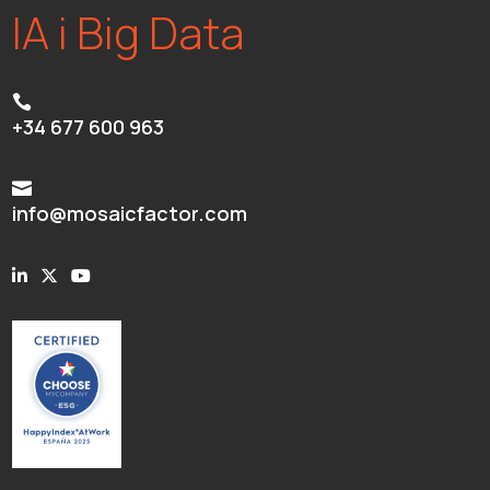
IA i Big Data

+34 677 600 963

info@mosaicfactor.com