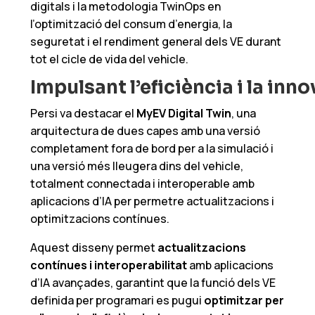
digitals i la metodologia TwinOps en
l’optimització del consum d’energia, la
seguretat i el rendiment general dels VE durant
tot el cicle de vida del vehicle.
Impulsant
l’eficiència
i
la
inno
Persi
va destacar el
MyEV Digital Twin
, una
arquitectura de dues capes amb una versió
completament fora de bord per a la simulació i
una versió més lleugera dins del vehicle,
totalment connectada i interoperable amb
aplicacions d’IA per permetre actualitzacions i
optimitzacions contínues.
Aquest disseny permet
actualitzacions
contínues i interoperabilitat
amb aplicacions
d’IA avançades, garantint que la funció dels VE
definida per programari es pugui
optimitzar per