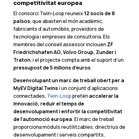
competitivitat
europea
El consorci Twin-Loop reuneix
12 socis de 8
països
, que abasten el món acadèmic,
fabricants d’automòbils, proveïdors de
tecnologia i empreses de consultoria. Els
membres del consell assessor inclouen
ZF
Friedrichshafen AG, Volvo Group, Zunder i
Traton
, i el projecte compta amb el suport d’un
pressupost de 5 milions d’euros
.
Desenvolupant un marc de treball obert per a
MyEV Digital Twins
i un conjunt d’aplicacions
connectades,
Twin-Loop
pretén
accelerar la
innovació, reduir el temps de
desenvolupament i enfortir la competitivitat
de l’automoció europea
. El marc de treball
proporciona mòduls reutilitzables, directrius de
desenvolupament i serveis compartits,