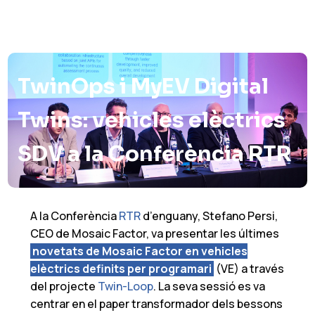
TwinOps i MyEV Digital
Twins: vehicles elèctrics
SDV a la Conferència RTR
A la Conferència
RTR
d’enguany,
Stefano Persi
,
CEO de Mosaic Factor, va presentar les últimes
novetats de Mosaic Factor en vehicles
elèctrics definits per programari
(VE) a través
del projecte
Twin-Loop
. La seva sessió es va
centrar en el paper transformador dels bessons