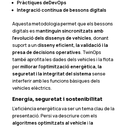
Pràctiques
de
DevOps
Integració
contínua
de
bessons
digitals
Aquesta metodologia permet que els bessons
digitals es m
antinguin sincronitzats amb
l’evolució dels dissenys de vehicles
, donant
suport a un d
isseny eficient, la validació i la
presa de decisions operatives
. TwinOps
també aprofita les dades dels vehicles i la flota
per
millorar l’optimització energètica, la
seguretat i la integritat del sistema
sense
interferir amb les funcions bàsiques dels
vehicles elèctrics.
Energia,
seguretat
i
sostenibilitat
L’eficiència energètica va ser un tema clau de la
presentació. Persi va descriure com els
algoritmes optimitzats al vehicle
i l
a