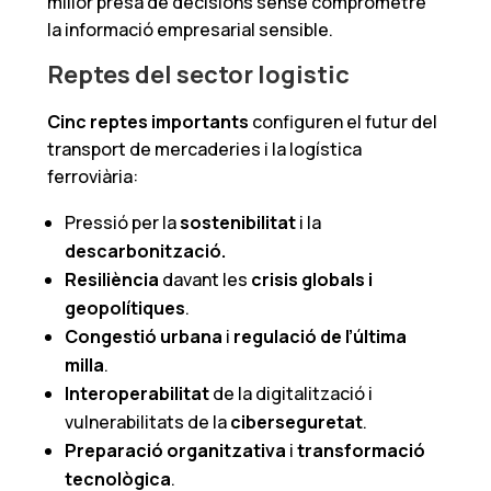
millor presa de decisions sense comprometre
la informació empresarial sensible.
Reptes del sector logistic
Cinc reptes importants
configuren el futur del
transport de mercaderies i la logística
ferroviària:
Pressió per la
sostenibilitat
i la
descarbonització.
Resiliència
davant les
crisis globals i
geopolítiques
.
Congestió urbana
i
regulació de l’última
milla
.
Interoperabilitat
de la digitalització i
vulnerabilitats de la
ciberseguretat
.
Preparació organitzativa
i
transformació
tecnològica
.