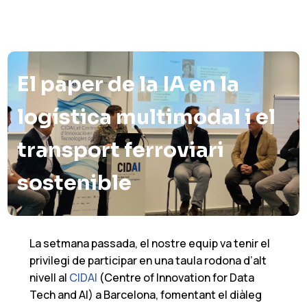
El paper de la IA en la
logística multimodal i el
transport ferroviari
sostenible
La setmana passada, el nostre equip va tenir el
privilegi de participar en una taula rodona d’alt
nivell al
CIDAI
(Centre of Innovation for Data
Tech and AI) a Barcelona, fomentant el diàleg