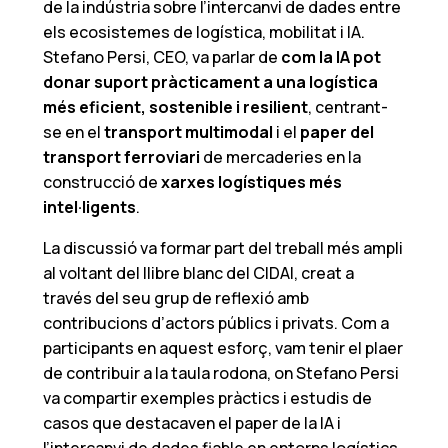
de la indústria sobre l’intercanvi de dades entre
els ecosistemes de logística, mobilitat i IA.
Stefano Persi, CEO, va parlar de
com la IA pot
donar suport pràcticament a una logística
més eficient, sostenible i resilient
, centrant-
se en el
transport multimodal
i el
paper del
transport ferroviari
de mercaderies en la
construcció de
xarxes logístiques més
intel·ligents
.
La discussió va formar part del treball més ampli
al voltant del llibre blanc del CIDAI, creat a
través del seu grup de reflexió amb
contribucions d’actors públics i privats. Com a
participants en aquest esforç, vam tenir el plaer
de contribuir a la taula rodona, on Stefano Persi
va compartir exemples pràctics i estudis de
casos que destacaven el paper de la IA i