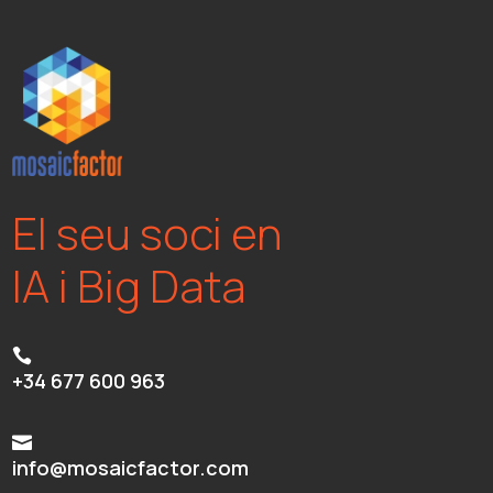
El seu soci en
IA i Big Data

+34 677 600 963

info@mosaicfactor.com