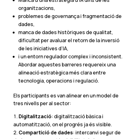
Manca d’una estratègia d’IA dins de les
organitzacions,
problemes de governança i fragmentació de
dades,
manca de dades històriques de qualitat,
dificultat per avaluar el retorn de la inversió
de les iniciatives d’IA,
i un entorn regulador complex i inconsistent.
Abordar aquestes barreres requereix una
alineació estratègica més clara entre
tecnologia, operacions i regulació.
Els participants es van alinear en un model de
tres nivells per al sector:
Digitalització
: digitalització bàsica i
automatització, on el progrés ja és visible.
Compartició de dades
: intercanvi segur de