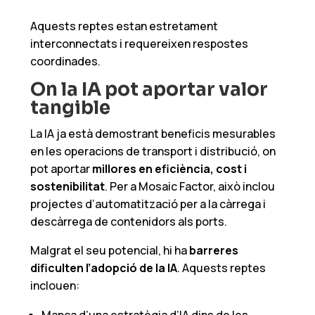
Aquests reptes estan estretament
interconnectats i requereixen respostes
coordinades.
On la IA pot aportar valor
tangible
La IA ja està demostrant beneficis mesurables
en les operacions de transport i distribució, on
pot aportar
millores en eficiència, cost i
sostenibilitat
. Per a Mosaic Factor, això inclou
projectes d’automatització per a la càrrega i
descàrrega de contenidors als ports.
Malgrat el seu potencial, hi ha
barreres
dificulten l’adopció de la IA
. Aquests reptes
inclouen: