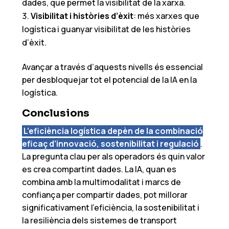
dades, que permet la visibilitat de la xarxa.
Visibilitat i històries d’èxit
: més xarxes que
logística i guanyar visibilitat de les històries
d’èxit.
Avançar a través d’aquests nivells és essencial
per desbloquejar tot el potencial de la IA en la
logística.
Conclusions
L’eficiència logística depèn de la
combinació
eficaç
d’innovació
,
sostenibilitat
i
regulació
.
La pregunta clau per als operadors és quin valor
es crea compartint dades. La IA, quan es
combina amb la multimodalitat i marcs de
confiança per compartir dades, pot millorar
significativament l’eficiència, la sostenibilitat i
la resiliència dels sistemes de transport