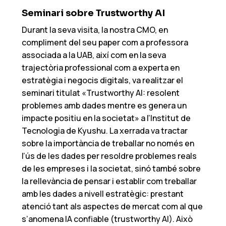
Seminari sobre Trustworthy AI
Durant la seva visita, la nostra CMO, en
compliment del seu paper com a professora
associada a la UAB, així com en la seva
trajectòria professional com a experta en
estratègia i negocis digitals, va realitzar el
seminari titulat «Trustworthy AI: resolent
problemes amb dades mentre es genera un
impacte positiu en la societat» a l’Institut de
Tecnologia de Kyushu. La xerrada va tractar
sobre la importància de treballar no només en
l’ús de les dades per resoldre problemes reals
de les empreses i la societat, sinó també sobre
la rellevància de pensar i establir com treballar
amb les dades a nivell estratègic: prestant
atenció tant als aspectes de mercat com al que
s’anomena IA confiable (trustworthy AI). Això