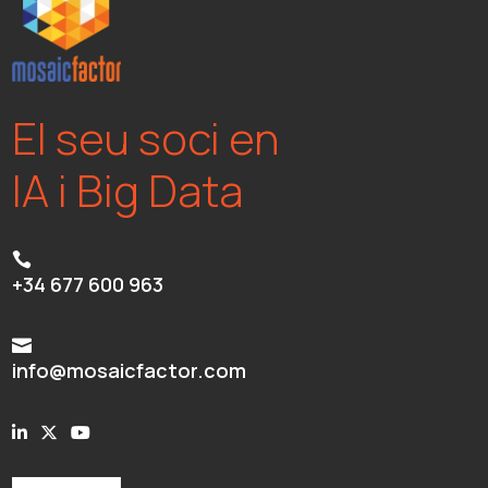
El seu soci en
IA i Big Data

+34 677 600 963

info@mosaicfactor.com