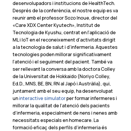
desenvolupadors i institucions de HealthTech.
Després de la conferència, el nostre equip es va
reunir amb el professor Sozo Inoue, director del
«Care XDX Center Kyutech», Institut de
Tecnologia de Kyushu, centrat en l’aplicació de
ML i IoT en el reconeixement d’activitats dirigit
a la tecnologia de salut i d’infermeria. Aquestes
tecnologies poden millorar significativament
l’atenció i el seguiment del pacient. També va
ser rellevant la conversa amb la doctora Colley
de la Universitat de Hokkaido (Noriyo Colley,
Ed.D., MNS, BE, BN, RN al Japó i Austràlia), qui,
juntament amb el seu equip, ha desenvolupat
un
interactive simulator
per formar infermeres i
millorar la qualitat de l’atenció dels pacients
d’infermeria, especialment de nens i nenes amb
necessitats especials en homecare. La
formació eficaç dels perfils d’infermeria és