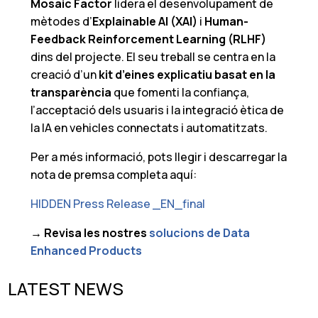
Mosaic Factor
lidera el desenvolupament de
mètodes d’
Explainable AI (XAI)
i
Human-
Feedback Reinforcement Learning (RLHF)
dins del projecte. El seu treball se centra en la
creació d’un
kit d’eines explicatiu basat en la
transparència
que fomenti la confiança,
l’acceptació dels usuaris i la integració ètica de
la IA en vehicles connectats i automatitzats.
Per a més informació, pots llegir i descarregar la
nota de premsa completa aquí:
HIDDEN Press Release _EN_final
→ Revisa les nostres
solucions de Data
Enhanced Products
LATEST NEWS