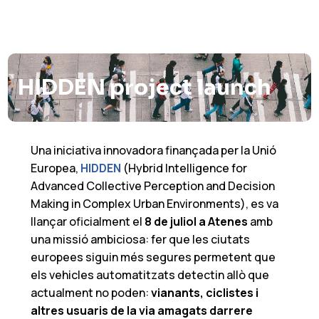
HIDDEN project launch
Una iniciativa innovadora finançada per la Unió
Europea,
HIDDEN
(Hybrid Intelligence for
Advanced Collective Perception and Decision
Making in Complex Urban Environments), es va
llançar oficialment el
8 de juliol a Atenes
amb
una missió ambiciosa: fer que les ciutats
europees siguin més segures permetent que
els vehicles automatitzats detectin allò que
actualment no poden:
vianants, ciclistes i
altres usuaris de la via amagats darrere