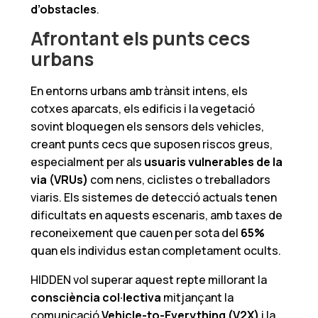
d’obstacles
.
Afrontant els punts cecs
urbans
En entorns urbans amb trànsit intens, els
cotxes aparcats, els edificis i la vegetació
sovint bloquegen els sensors dels vehicles,
creant punts cecs que suposen riscos greus,
especialment per als
usuaris vulnerables de la
via (VRUs)
com nens, ciclistes o treballadors
viaris. Els sistemes de detecció actuals tenen
dificultats en aquests escenaris, amb taxes de
reconeixement que cauen per sota del
65%
quan els individus estan completament ocults.
HIDDEN vol superar aquest repte millorant la
consciència col·lectiva
mitjançant la
comunicació
Vehicle-to-Everything (V2X)
i la