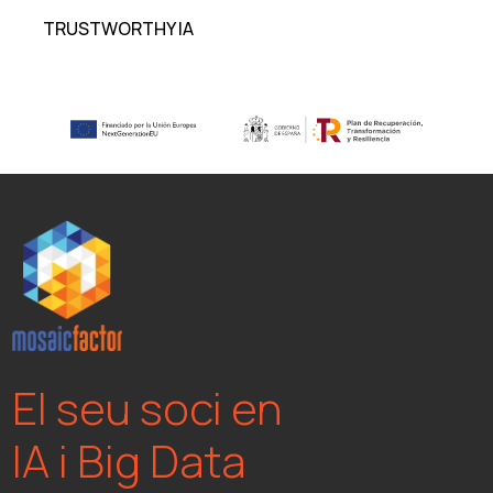
TRUSTWORTHY IA
El seu soci en
IA i Big Data