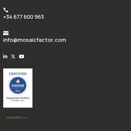

+34 677 600 963

info@mosaicfactor.com