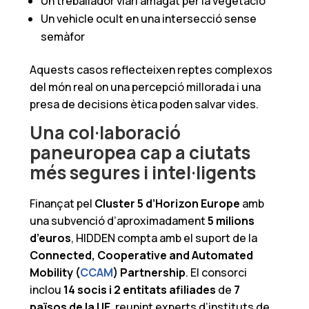
Un treballador viari amagat per la vegetació
Un vehicle ocult en una intersecció sense
semàfor
Aquests casos reflecteixen reptes complexos
del món real on una percepció millorada i una
presa de decisions ètica poden salvar vides.
Una col·laboració
paneuropea cap a ciutats
més segures i intel·ligents
Finançat pel
Cluster 5 d’Horizon Europe
amb
una subvenció d’aproximadament
5 milions
d’euros
, HIDDEN compta amb el suport de la
Connected, Cooperative and Automated
Mobility (
CCAM
) Partnership
. El consorci
inclou
14 socis i 2 entitats afiliades
de
7
països de la UE
, reunint experts d’instituts de