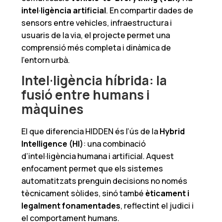
intel·ligència artificial
. En compartir dades de
sensors entre vehicles, infraestructura i
usuaris de la via, el projecte permet una
comprensió més completa i dinàmica de
l’entorn urbà.
Intel·ligència híbrida: la
fusió entre humans i
màquines
El que diferencia HIDDEN és l’ús de la
Hybrid
Intelligence (HI)
: una combinació
d’intel·ligència humana i artificial. Aquest
enfocament permet que els sistemes
automatitzats prenguin decisions no només
tècnicament sòlides, sinó també
èticament i
legalment fonamentades
, reflectint el judici i
el comportament humans.