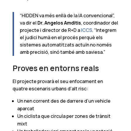
“HIDDEN va més enllà de la IA convencional”,
va dir el
Dr. Angelos Amditis
, coordinador del
projecte i director de R+D a
ICCS
. “Integrem
el judici humà en el procés perquè els
sistemes automatitzats actuïn no només
amb precisió, sinó també amb saviesa.”
Proves en entorns reals
El projecte provarà el seu enfocament en
quatre escenaris urbans d’alt risc:
Un nen corrent des de darrere d’un vehicle
aparcat
Un ciclista que circula per zones de trànsit
mixt