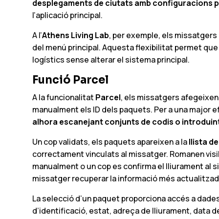
desplegaments de ciutats amb configuracions 
l’aplicació principal.
A l’
Athens Living Lab
, per exemple, els missatgers
del menú principal. Aquesta flexibilitat permet que
logístics sense alterar el sistema principal.
Funció Parcel
A la funcionalitat
Parcel
,
els missatgers afegeixe
manualment els ID dels paquets. Per a una major e
alhora escanejant conjunts de codis o introduint
Un cop validats, els paquets apareixen a la
llista de
correctament vinculats al missatger. Romanen visib
manualment o un cop es confirma el lliurament al 
missatger recuperar la informació més actualitza
La selecció d’un paquet proporciona accés a dades
d’identificació, estat, adreça de lliurament, data de