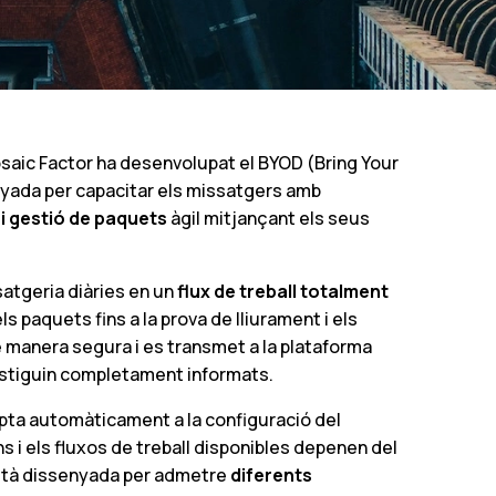
osaic Factor ha desenvolupat el BYOD (Bring Your
enyada per capacitar els missatgers amb
 i gestió de paquets
àgil mitjançant els seus
atgeria diàries en un
flux de treball totalment
els paquets fins a la prova de lliurament i els
e manera segura i es transmet a la plataforma
 estiguin completament informats.
dapta automàticament a la configuració del
ns i els fluxos de treball disponibles depenen del
està dissenyada per admetre
diferents