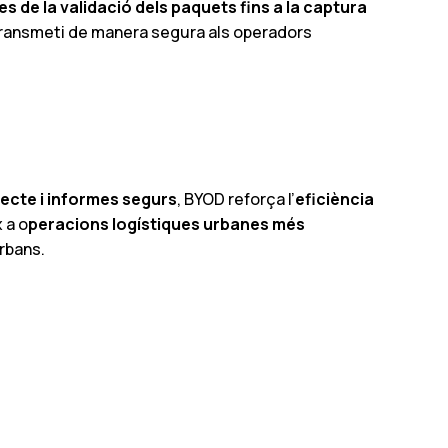
es de la validació dels paquets fins a la captura
transmeti de manera segura als operadors
directe i informes segurs
, BYOD reforça l’
eficiència
 a o
peracions logístiques urbanes més
rbans.