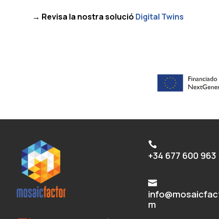
→ Revisa la nostra solució
Digital Twins

+34 677 600 963

info@mosaicfac
m