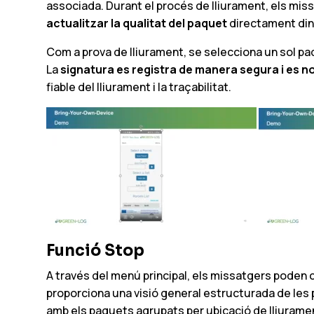
associada. Durant el procés de lliurament, els mi
actualitzar la qualitat del paquet
directament dins
Com a prova de lliurament, se selecciona un sol paq
La
signatura es registra de manera segura i es 
fiable del lliurament i la traçabilitat.
Funció Stop
A través del menú principal, els missatgers poden c
proporciona una visió general estructurada de les p
amb els paquets agrupats per ubicació de lliurame