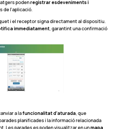
ssatgers poden
registrar esdeveniments i
 de l’aplicació.
uet i el receptor signa directament al dispositiu.
notifica immediatament
, garantint una confirmació
anviar a la
funcionalitat d’aturada
, que
arades planificades i la informació relacionada
nt. Les parades es poden visualitzar en un
mapa