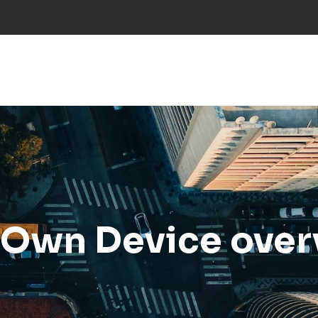
NS
INDÚSTRIES
PROJECTES
RESEARCH
NOT
r Own Device ove