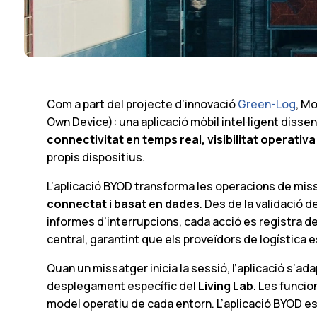
Com a part del projecte d’innovació
Green-Log
, M
Own Device): una aplicació mòbil intel·ligent diss
connectivitat en temps real, visibilitat operativa
propis dispositius.
L’aplicació BYOD transforma les operacions de miss
connectat i basat en dades
. Des de la validació d
informes d’interrupcions, cada acció es registra d
central, garantint que els proveïdors de logística
Quan un missatger inicia la sessió, l’aplicació s’a
desplegament específic del
Living Lab
. Les funcio
model operatiu de cada entorn. L’aplicació BYOD 