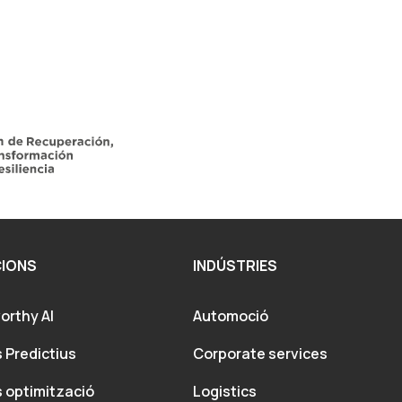
IONS
INDÚSTRIES
orthy AI
Automoció
 Predictius
Corporate services
 optimització
Logistics