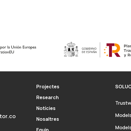
Projectes
SOLUC
Research
Trustw
Notícies
Models
tor.co
Nosaltres
Models
Equip