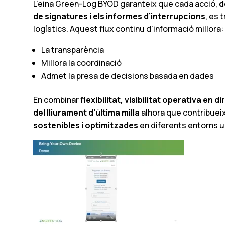
L’eina Green-Log BYOD garanteix que cada acció,
d
de signatures i els informes d’interrupcions
, es 
logístics. Aquest flux continu d’informació millora:
La transparència
Millora la coordinació
Admet la presa de decisions basada en dades
En combinar
flexibilitat, visibilitat operativa en 
del lliurament d’última milla
alhora que contribueix
sostenibles i optimitzades
en diferents entorns u