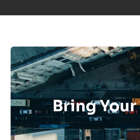
Truca’ns:
+34 677 600 963
|
info@mosaicfactor.com
SOLUCIO
Bring You