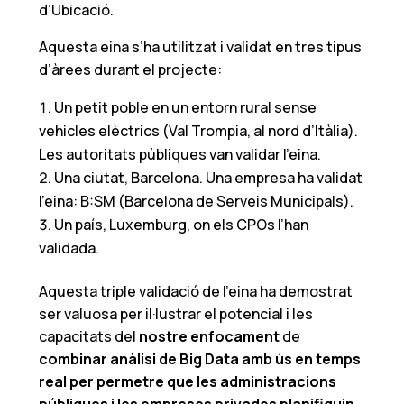
d’Ubicació.
Aquesta eina s’ha utilitzat i validat en tres tipus
d’àrees durant el projecte:
Un petit poble en un entorn rural sense
vehicles elèctrics (Val Trompia, al nord d’Itàlia).
Les autoritats públiques van validar l’eina.
Una ciutat, Barcelona. Una empresa ha validat
l’eina: B:SM (Barcelona de Serveis Municipals).
Un país, Luxemburg, on els CPOs l’han
validada.
Aquesta triple validació de l’eina ha demostrat
ser valuosa per il·lustrar el potencial i les
capacitats del
nostre enfocament
de
combinar anàlisi de Big Data amb ús en temps
real per permetre que les administracions