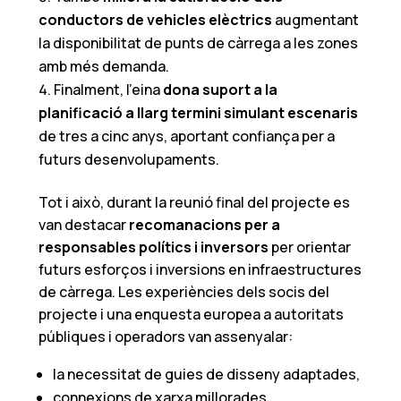
conductors de vehicles elèctrics
augmentant
la disponibilitat de punts de càrrega a les zones
amb més demanda.
Finalment, l’eina
dona suport a la
planificació a llarg termini simulant escenaris
de tres a cinc anys, aportant confiança per a
futurs desenvolupaments.
Tot i això, durant la reunió final del projecte es
van destacar
recomanacions
per a
responsables polítics i inversors
per orientar
futurs esforços i inversions en infraestructures
de càrrega. Les experiències dels socis del
projecte i una enquesta europea a autoritats
públiques i operadors van assenyalar:
la necessitat de guies de disseny adaptades,
connexions de xarxa millorades,