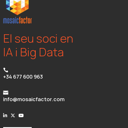
El seu soci en
IA i Big Data

+34 677 600 963

info@mosaicfactor.com