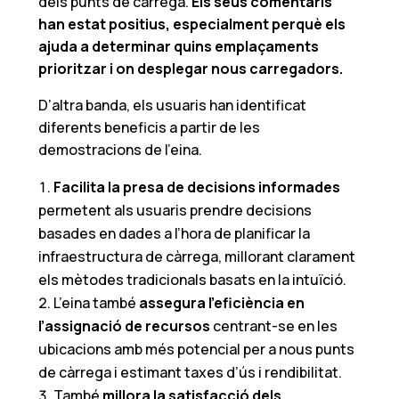
dels punts de càrrega.
Els seus comentaris
han estat positius, especialment perquè els
ajuda a determinar quins emplaçaments
prioritzar i on desplegar nous carregadors.
D’altra banda, els usuaris han identificat
diferents beneficis a partir de les
demostracions de l’eina.
Facilita la presa de decisions informades
permetent als usuaris prendre decisions
basades en dades a l’hora de planificar la
infraestructura de càrrega, millorant clarament
els mètodes tradicionals basats en la intuïció.
L’eina també
assegura l’eficiència en
l’assignació de recursos
centrant-se en les
ubicacions amb més potencial per a nous punts
de càrrega i estimant taxes d’ús i rendibilitat.
També
millora la satisfacció dels