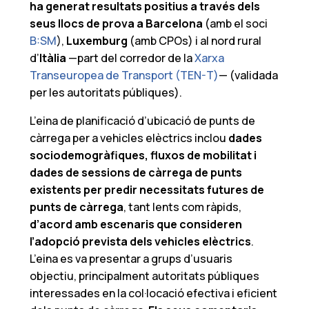
ha generat resultats positius a través dels
seus llocs de prova a Barcelona
(amb el soci
B:SM
),
Luxemburg
(amb CPOs) i al nord rural
d’
Itàlia
—part del corredor de la
Xarxa
Transeuropea de Transport (TEN-T)
— (validada
per les autoritats públiques).
L’eina de planificació d’ubicació de punts de
càrrega per a vehicles elèctrics inclou
dades
sociodemogràfiques, fluxos de mobilitat i
dades de sessions de càrrega de punts
existents per predir necessitats futures de
punts de càrrega
, tant lents com ràpids,
d’acord amb escenaris que consideren
l’adopció prevista dels vehicles elèctrics
.
L’eina es va presentar a grups d’usuaris
objectiu, principalment autoritats públiques
interessades en la col·locació efectiva i eficient